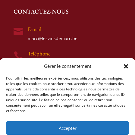
CONTACTEZ-NOUS
E-mail

marc@lesvinsdemarc.be
Téléphone

0477 52 17 93
Gérer le consentement
Adresse

Pour offrir les meilleures expériences, nous utilisons des technologies
telles que les cookies pour stocker et/ou accéder aux informations des
Rue de Samme 58
appareils. Le fait de consentir à ces technologies nous permettra de
1480 Tubize
traiter des données telles que le comportement de navigation ou les ID
uniques sur ce site. Le fait de ne pas consentir ou de retirer son
consentement peut avoir un effet négatif sur certaines caractéristiques
et fonctions.
Accepter
© 2021 Go4U srl | réalisé par
PRISM
powered by