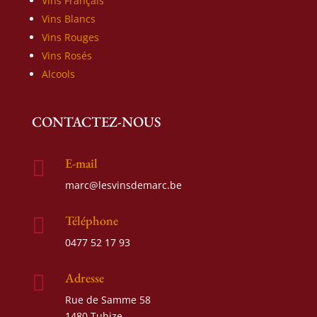
Vins Français
Vins Blancs
Vins Rouges
Vins Rosés
Alcools
CONTACTEZ-NOUS
E-mail

marc@lesvinsdemarc.be
Téléphone

0477 52 17 93
Adresse

Rue de Samme 58
1480 Tubize