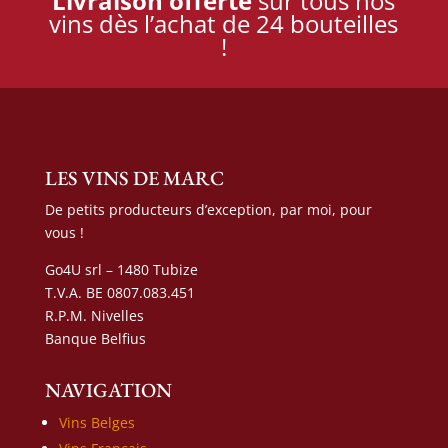
Livraison offerte
sur tous nos
vins dès l’achat de 24 bouteilles
!
LES VINS DE MARC
De petits producteurs d’exception, par moi, pour
vous !
Go4U srl – 1480 Tubize
T.V.A. BE 0807.083.451
R.P.M. Nivelles
Banque Belfius
NAVIGATION
Vins Belges