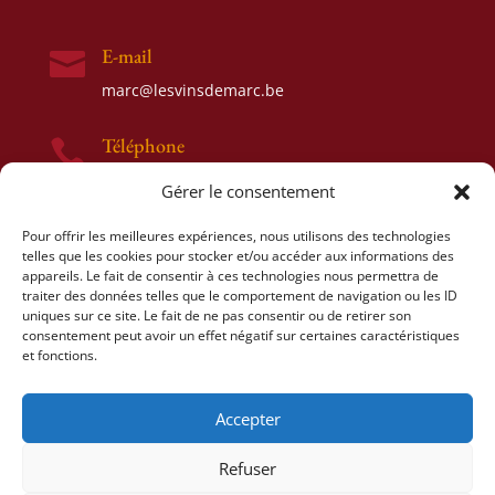
E-mail

marc@lesvinsdemarc.be
Téléphone

0477 52 17 93
Gérer le consentement
Adresse

Pour offrir les meilleures expériences, nous utilisons des technologies
telles que les cookies pour stocker et/ou accéder aux informations des
Rue de Samme 58
appareils. Le fait de consentir à ces technologies nous permettra de
1480 Tubize
traiter des données telles que le comportement de navigation ou les ID
uniques sur ce site. Le fait de ne pas consentir ou de retirer son
consentement peut avoir un effet négatif sur certaines caractéristiques
et fonctions.
Accepter
© 2021 Go4U srl | réalisé par
PRISM
powered by
Lifeware srl
Refuser