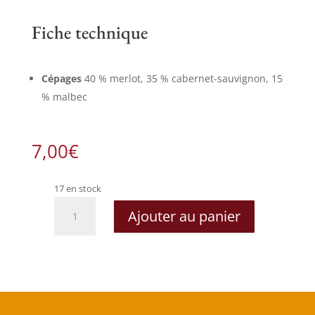
Fiche technique
Cépages
40 % merlot, 35 % cabernet-sauvignon, 15
% malbec
7,00
€
17 en stock
quantité
Ajouter au panier
de
Château
Gravelines
2012
-
A.O.C.