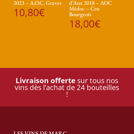
2023 – A.O.C. Graves
d’Aux 2018 – AOC
Médoc – Cru
10,80
€
Bourgeois
18,00
€
Livraison offerte
sur tous nos
vins dès l’achat de 24 bouteilles
!
LES VINS DE MARC