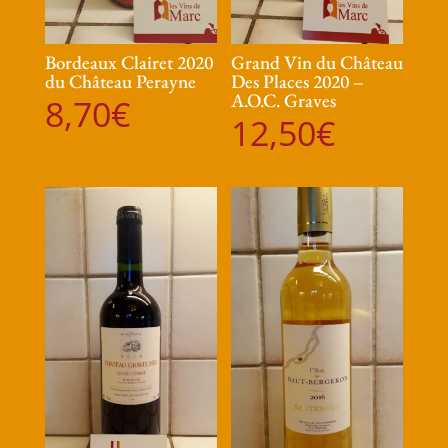
Bordeaux Clairet 2020
Grand Vin du Château
du Château Perayne
Des Places 2020 –
A.O.C. Graves
8,70
€
12,50
€