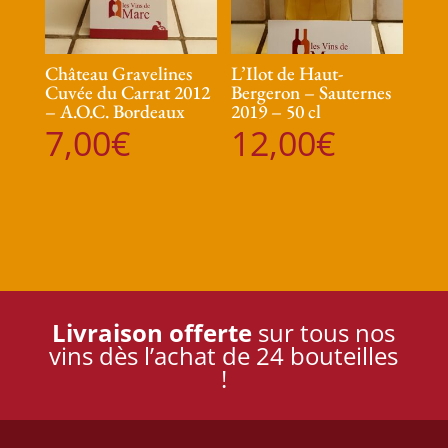
Château Gravelines
L’Ilot de Haut-
Cuvée du Carrat 2012
Bergeron – Sauternes
– A.O.C. Bordeaux
2019 – 50 cl
7,00
€
12,00
€
Livraison offerte
sur tous nos
vins dès l’achat de 24 bouteilles
!