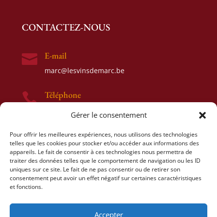
CONTACTEZ-NOUS
E-mail

marc@lesvinsdemarc.be
Téléphone

0477 52 17 93
Gérer le consentement
Adresse

Pour offrir les meilleures expériences, nous utilisons des technologies
telles que les cookies pour stocker et/ou accéder aux informations des
Rue de Samme 58
appareils. Le fait de consentir à ces technologies nous permettra de
1480 Tubize
traiter des données telles que le comportement de navigation ou les ID
uniques sur ce site. Le fait de ne pas consentir ou de retirer son
consentement peut avoir un effet négatif sur certaines caractéristiques
et fonctions.
Accepter