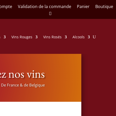
ompte
Validation de la commande
Panier
Boutique
s
Vins Rouges
Vins Rosés
Alcools
z nos vins
De France & de Belgique