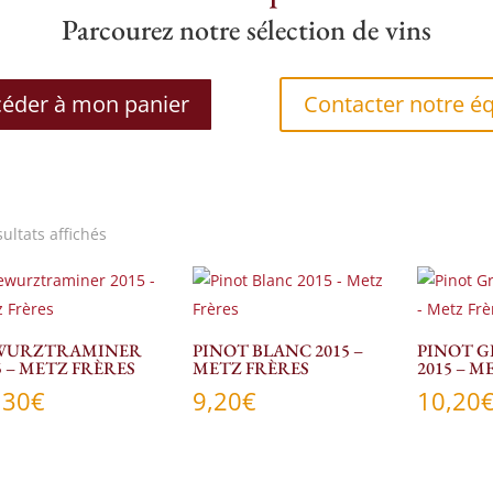
Parcourez notre sélection de vins
éder à mon panier
Contacter notre é
sultats affichés
WURZTRAMINER
PINOT BLANC 2015 –
PINOT G
5 – METZ FRÈRES
METZ FRÈRES
2015 – M
,30
€
9,20
€
10,20