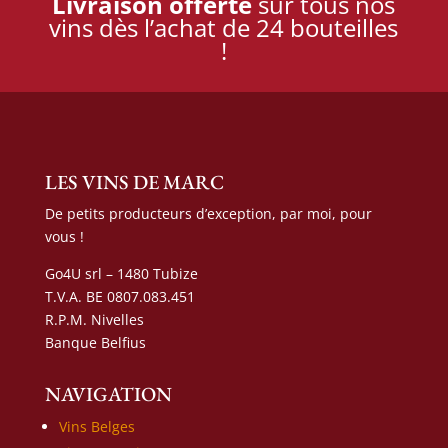
Livraison offerte
sur tous nos
vins dès l’achat de 24 bouteilles
!
LES VINS DE MARC
De petits producteurs d’exception, par moi, pour
vous !
Go4U srl – 1480 Tubize
T.V.A. BE 0807.083.451
R.P.M. Nivelles
Banque Belfius
NAVIGATION
Vins Belges