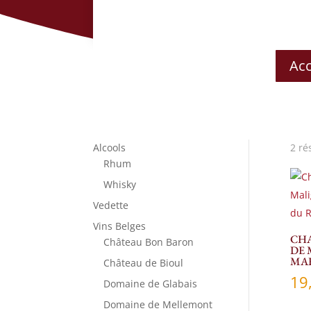
Acc
Alcools
2 ré
Rhum
Whisky
Vedette
Vins Belges
CHA
Château Bon Baron
DE 
MA
Château de Bioul
19
Domaine de Glabais
Domaine de Mellemont