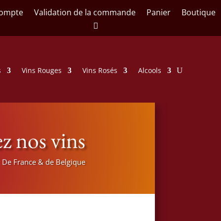
ompte
Validation de la commande
Panier
Boutique
s
Vins Rouges
Vins Rosés
Alcools
z nos vins
De France & de Belgique