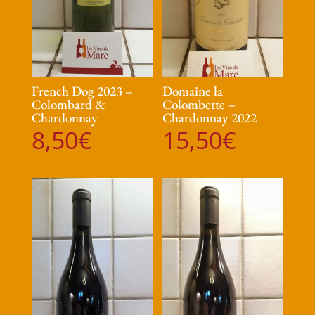
French Dog 2023 –
Domaine la
Colombard &
Colombette –
Chardonnay
Chardonnay 2022
8,50
€
15,50
€