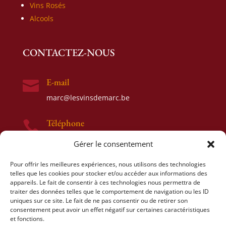
Vins Rosés
Alcools
CONTACTEZ-NOUS
E-mail

marc@lesvinsdemarc.be
Téléphone

0477 52 17 93
Gérer le consentement
Adresse

Pour offrir les meilleures expériences, nous utilisons des technologies
telles que les cookies pour stocker et/ou accéder aux informations des
Rue de Samme 58
appareils. Le fait de consentir à ces technologies nous permettra de
1480 Tubize
traiter des données telles que le comportement de navigation ou les ID
uniques sur ce site. Le fait de ne pas consentir ou de retirer son
consentement peut avoir un effet négatif sur certaines caractéristiques
et fonctions.