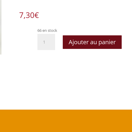
7,30
€
66 en stock
quantité
Ajouter au panier
de
Pinot
Gris
Réserve
2015
-
Metz
Frères
(1/2
bouteille)