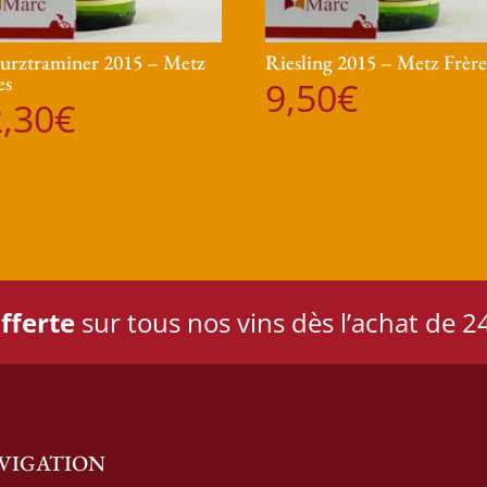
rztraminer 2015 – Metz
Riesling 2015 – Metz Frère
es
9,50
€
,30
€
fferte
sur tous nos vins dès l’achat de 24
VIGATION