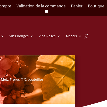
ompte
Validation de la commande
Panier
Boutique
Vins Rouges
Vins Rosés
Alcools
 Metz Frères (1/2 bouteille)