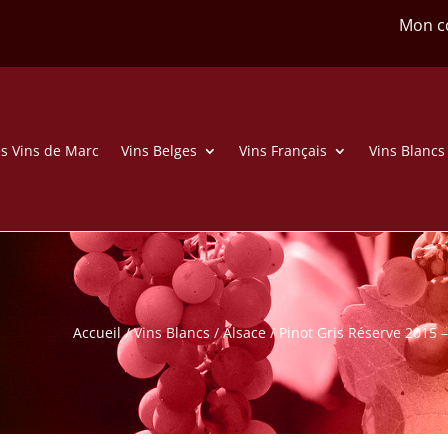
Mon c
s Vins de Marc
Vins Belges
Vins Français
Vins Blancs
Accueil
/
Vins Blancs
/
Alsace
/ Pinot Gris Réserve 2015 –