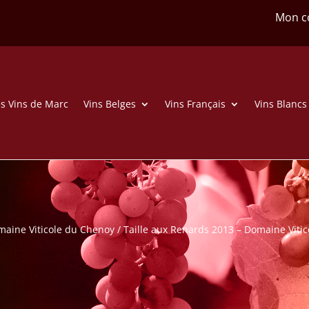
Mon c
s Vins de Marc
Vins Belges
Vins Français
Vins Blancs
aine Viticole du Chenoy
/ Taille aux Renards 2013 – Domaine Viti