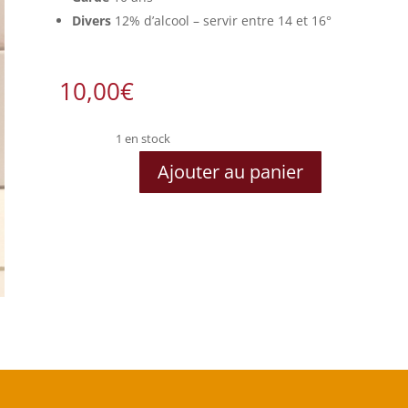
Divers
12% d’alcool – servir entre 14 et 16°
10,00
€
1 en stock
Ajouter au panier
quantité
de
Taille
aux
Renards
2013
-
Domaine
Viticole
du
Chenoy