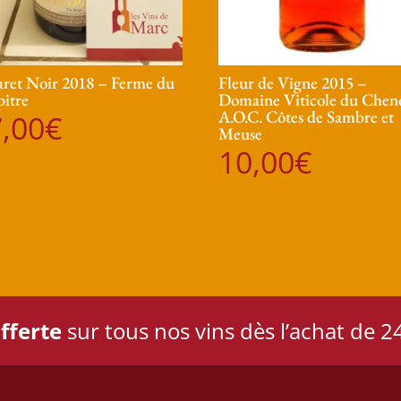
ret Noir 2018 – Ferme du
Fleur de Vigne 2015 –
itre
Domaine Viticole du Chen
A.O.C. Côtes de Sambre et
,00
€
Meuse
10,00
€
fferte
sur tous nos vins dès l’achat de 24