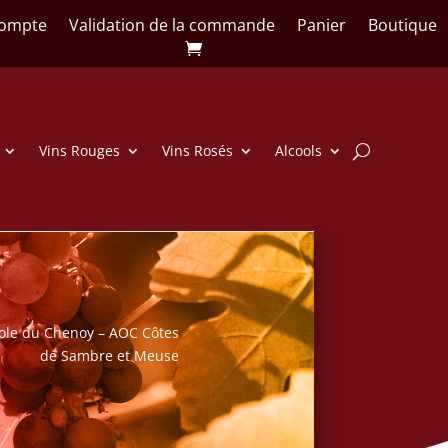
ompte
Validation de la commande
Panier
Boutique
Vins Rouges
Vins Rosés
Alcools
cole du Chenoy – AOC Côtes
de Sambre et Meuse