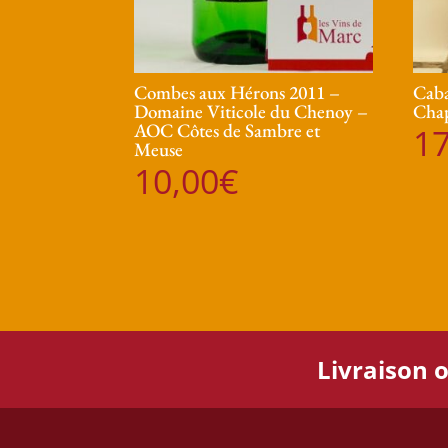
Combes aux Hérons 2011 –
Caba
Domaine Viticole du Chenoy –
Chap
AOC Côtes de Sambre et
17
Meuse
10,00
€
Livraison o