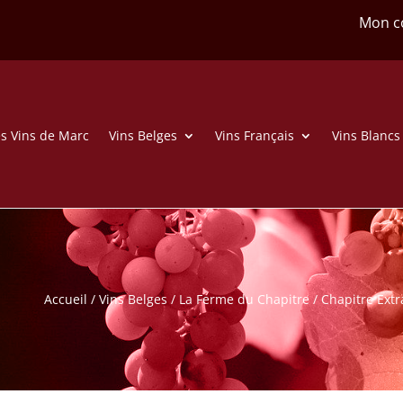
Mon c
s Vins de Marc
Vins Belges
Vins Français
Vins Blancs
Accueil
/
Vins Belges
/
La Ferme du Chapitre
/ Chapitre Extr