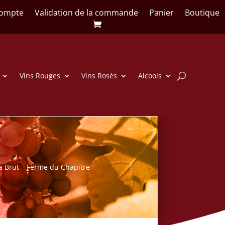
ompte
Validation de la commande
Panier
Boutique
Vins Rouges
Vins Rosés
Alcools
a Brut – Ferme du Chapitre