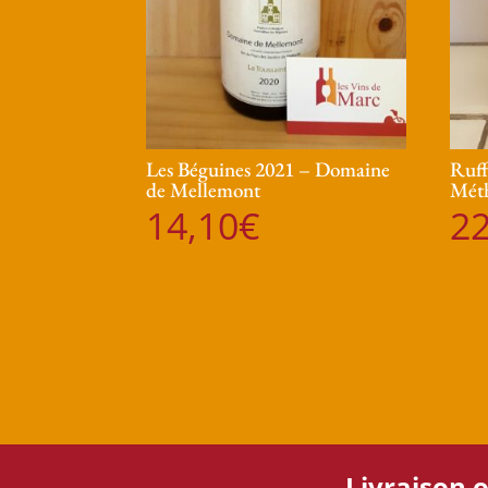
Les Béguines 2021 – Domaine
Ruff
de Mellemont
Méth
14,10
€
22
Livraison o