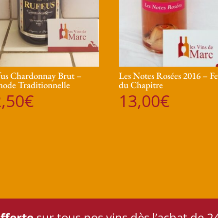
us Chardonnay Brut –
Les Notes Rosées 2016 – F
ode Traditionnelle
du Chapitre
,50
€
13,00
€
fferte
sur tous nos vins dès l’achat de 24