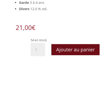
Garde
3 à 4 ans
Divers
12.0 % vol.
21,00
€
54 en stock
quantité
Ajouter au panier
de
Chapitre
Extra
Brut
-
Ferme
du
Chapitre