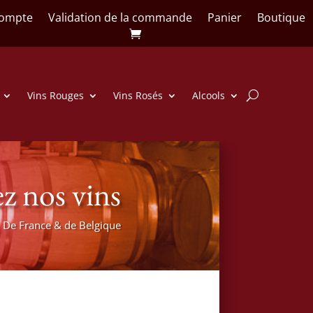
ompte
Validation de la commande
Panier
Boutique
Vins Rouges
Vins Rosés
Alcools
z nos vins
De France & de Belgique