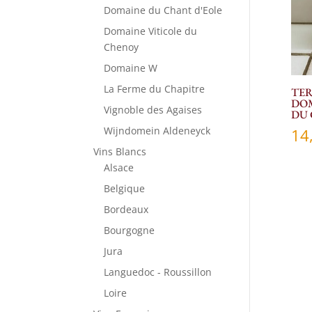
Domaine du Chant d'Eole
Domaine Viticole du
Chenoy
Domaine W
La Ferme du Chapitre
TER
DOM
Vignoble des Agaises
DU
Wijndomein Aldeneyck
14
Vins Blancs
Alsace
Belgique
Bordeaux
Bourgogne
Jura
Languedoc - Roussillon
Loire