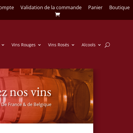
ompte
Validation de la commande
Panier
Boutique
Vins Rouges
Vins Rosés
Alcools
z nos vins
De France & de Belgique