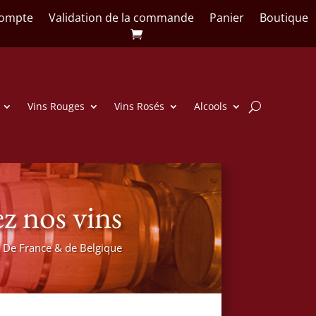
ompte
Validation de la commande
Panier
Boutique
Vins Rouges
Vins Rosés
Alcools
z nos vins
De France & de Belgique