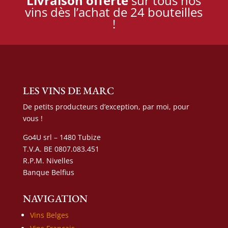
Livraison offerte
sur tous nos
vins dès l’achat de 24 bouteilles
!
LES VINS DE MARC
De petits producteurs d’exception, par moi, pour
vous !
Go4U srl – 1480 Tubize
T.V.A. BE 0807.083.451
R.P.M. Nivelles
Banque Belfius
NAVIGATION
Vins Belges