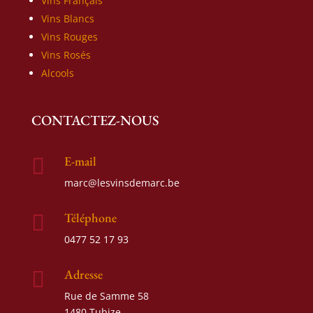
Vins Français
Vins Blancs
Vins Rouges
Vins Rosés
Alcools
CONTACTEZ-NOUS
E-mail

marc@lesvinsdemarc.be
Téléphone

0477 52 17 93
Adresse

Rue de Samme 58
1480 Tubize