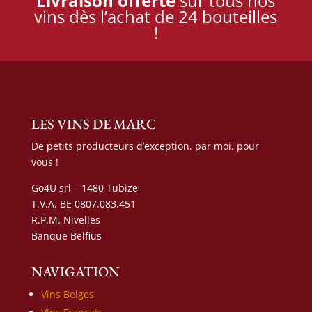
Livraison offerte
sur tous nos
vins dès l’achat de 24 bouteilles
!
LES VINS DE MARC
De petits producteurs d’exception, par moi, pour
vous !
Go4U srl – 1480 Tubize
T.V.A. BE 0807.083.451
R.P.M. Nivelles
Banque Belfius
NAVIGATION
Vins Belges