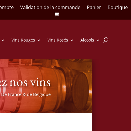
ompte
Validation de la commande
Panier
Boutique
Vins Rouges
Vins Rosés
Alcools
z nos vins
De France & de Belgique